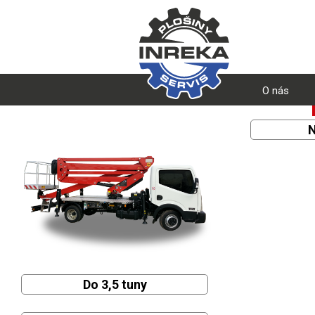
O nás
N
Do 3,5 tuny