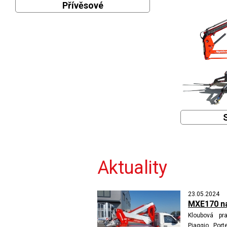
Přívěsové
Aktuality
23.05.2024
MXE170 na
Kloubová pr
Piaggio Por