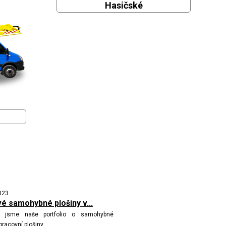
Hasičské
023
é samohybné plošiny v...
ili jsme naše portfolio o samohybné
racovní plošiny.