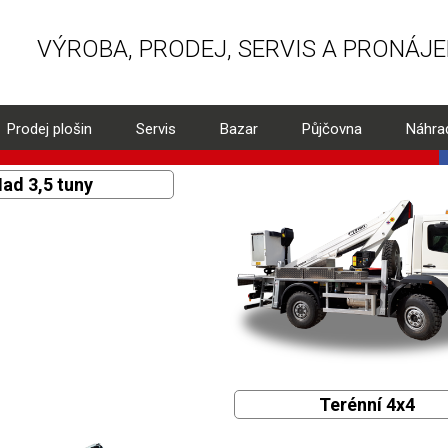
VÝROBA, PRODEJ, SERVIS A PRONÁJ
Prodej plošin
Servis
Bazar
Půjčovna
Náhrad
ad 3,5 tuny
Terénní 4x4