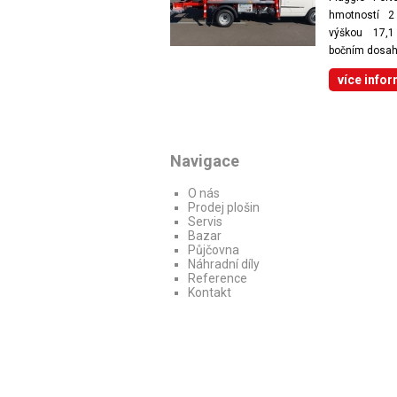
hmotností 2
výškou 17,1
bočním dosah
více info
Navigace
O nás
Prodej plošin
Servis
Bazar
Půjčovna
Náhradní díly
Reference
Kontakt