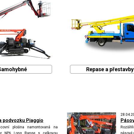
Samohybné
Repase a přestavby
28.04.2
 podvozku Piaggio
Pásov
acovní plošina namontovaná na
Rozšíř
ter NP6 Long Range s celkovou
pásové p